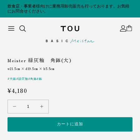
コンテンツへスキップ
飲食店・事業者様向けに業務用卸売販売も行っております。お気軽
にお問合せください。
Accoun
Cart
緑灰釉 角鉢(大)
Meister
w21.5cm × d19.5cm × h5.5cm
#大皿
#緑灰釉
#角鉢
#鉢
¥4,180
カートに追加