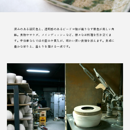
深みのある緑灰色と、透明感のあるビードロ釉が織りなす景色が美しい角
鉢。煮物やサラダ、メインディッシュなど、様々なお料理を引き立てま
す。手仕事ならではの歪みや貫入が、味わい深い表情を添えます。食卓に
豊かな彩りと、温もりを届ける一点です。