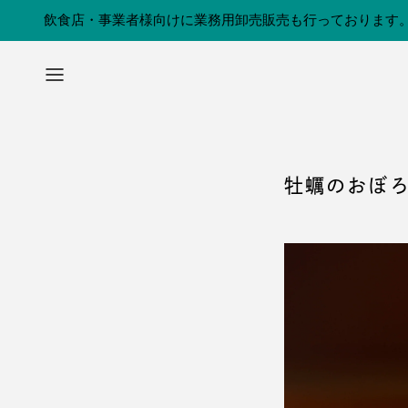
コンテンツへスキップ
飲食店・事業者様向けに業務用卸売販売も行っております
牡蠣のおぼ