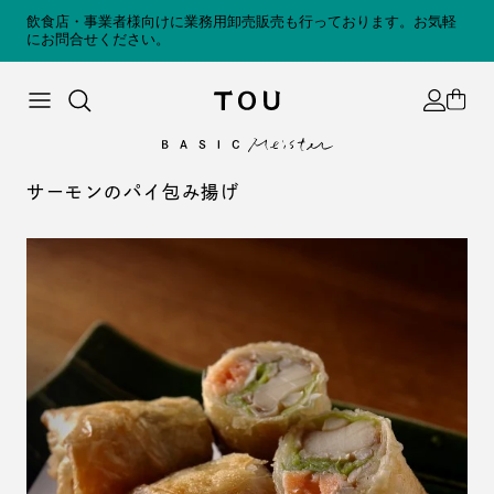
コンテンツへスキップ
飲食店・事業者様向けに業務用卸売販売も行っております。お気軽
にお問合せください。
Accoun
Cart
サーモンのパイ包み揚げ